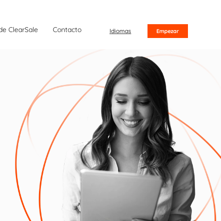
de ClearSale
Contacto
Idiomas
Empezar