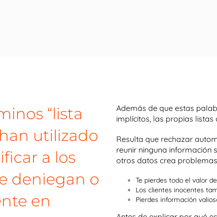
Además de que estas palabr
inos “lista
implícitos, las propias listas
 han utilizado
Resulta que rechazar autom
reunir ninguna información so
icar a los
otros datos crea problema
se deniegan o
Te pierdes todo el valor de
Los clientes inocentes ta
nte en
Pierdes información valios
Antes de explicar por qué e