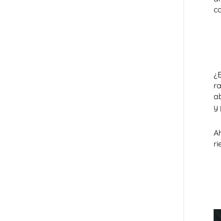
c
¿
r
a
y 
A
r