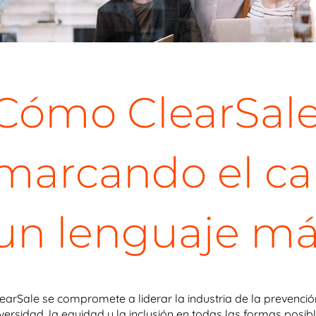
Cómo ClearSale
marcando el c
un lenguaje más
learSale se compromete a liderar la industria de la prevenc
iversidad, la equidad y la inclusión en todas las formas po