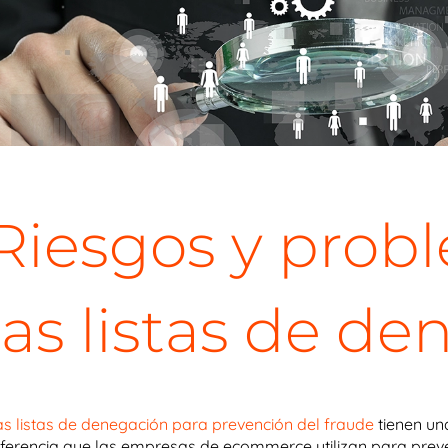
Riesgos y prob
las listas de d
as listas de denegación para prevención del fraude
tienen u
eferencia que las empresas de ecommerce utilizan para preveni