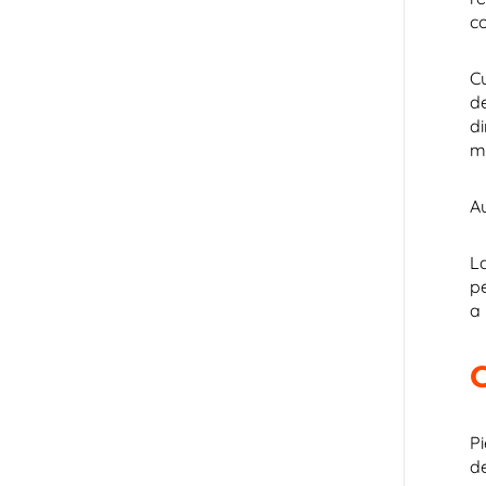
c
C
de
di
m
A
L
p
a
C
P
de