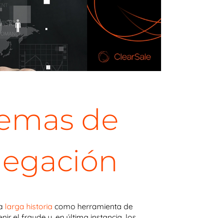
lemas de
enegación
na
larga historia
como herramienta de
r el fraude y, en última instancia, los