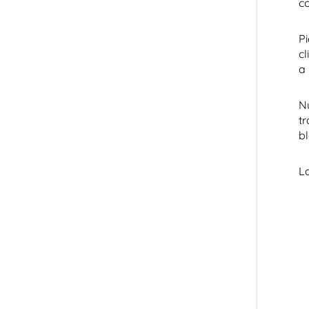
c
Pi
c
a
Nu
t
b
La