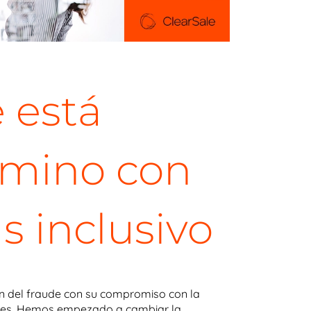
 está
amino con
 inclusivo
ión del fraude con su compromiso con la
sibles. Hemos empezado a cambiar la