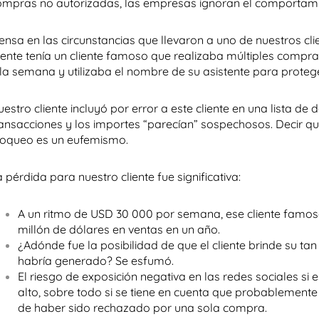
ompras no autorizadas, las empresas ignoran el comportam
ensa en las circunstancias que llevaron a uno de nuestros cli
liente tenía un cliente famoso que realizaba múltiples comp
 la semana y utilizaba el nombre de su asistente para protege
estro cliente incluyó por error a este cliente en una lista d
ransacciones y los importes “parecían” sospechosos. Decir que
loqueo es un eufemismo.
 pérdida para nuestro cliente fue significativa:
A un ritmo de USD 30 000 por semana, ese cliente famo
millón de dólares en ventas en un año.
¿Adónde fue la posibilidad de que el cliente brinde su t
habría generado? Se esfumó.
El riesgo de exposición negativa en las redes sociales si
alto, sobre todo si se tiene en cuenta que probablemente
de haber sido rechazado por una sola compra.