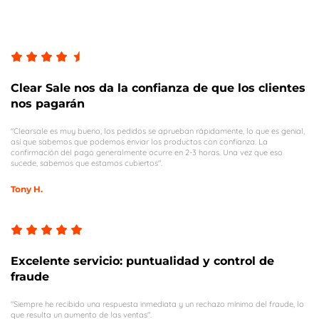
Clear Sale nos da la confianza de que los clientes
nos pagarán
"Clearsale es muy bueno, los pedidos se aprueban rápidamente, lo que es genial,
así que sabemos que podemos enviar los productos con confianza. La
confirmación del pago generalmente ocurre en 2-3 horas. Una vez que eso
sucede, sabemos que estamos cubiertos".
Tony H.
Excelente servicio: puntualidad y control de
fraude
"Siempre he recibido una respuesta inmediata y un rechazo mínimo del fraude, lo
que resulta un aumento de las ventas".