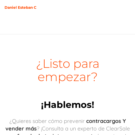
Daniel Esteban C
¿Listo para
empezar?
¡Hablemos!
¿Quieres saber cómo prevenir
contracargos Y
vender más
? ¡Consulta a un experto de ClearSale