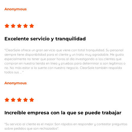
Anonymous
Excelente servicio y tranquilidad
"ClearSale ofrece un gran servicio que viene con total tranquilidad. Su personal
siempre tiene disponibilidad para el cliente y un trato muy agradable. Me gusta
especialmente no tener que pasar horas al día investigando a los clientes que
compran en nuestra tienda en línea y pruebas para determinar si son legítimos o
no. No más estar a la suerte con nuestro negocio. ClearSale también respalda
todos sus ... "
Anonymous
Increíble empresa con la que se puede trabajar
"Su servicio al cliente es el mejor. Son rápidos en responder y contestar preguntas
sobre pedidos que son rechazados".