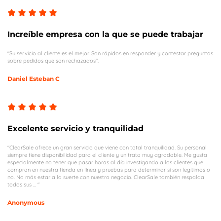
Increíble empresa con la que se puede trabajar
"Su servicio al cliente es el mejor. Son rápidos en responder y contestar preguntas
sobre pedidos que son rechazados".
Daniel Esteban C
Excelente servicio y tranquilidad
"ClearSale ofrece un gran servicio que viene con total tranquilidad. Su personal
siempre tiene disponibilidad para el cliente y un trato muy agradable. Me gusta
especialmente no tener que pasar horas al día investigando a los clientes que
compran en nuestra tienda en línea y pruebas para determinar si son legítimos o
no. No más estar a la suerte con nuestro negocio. ClearSale también respalda
todos sus ... "
Anonymous