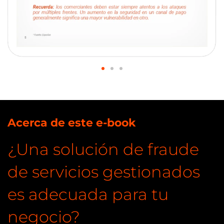
Acerca de este e-book
¿Una solución de fraude
de servicios gestionados
es adecuada para tu
negocio?