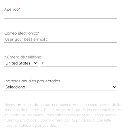
Apellido
*
Correo electrónico
*
Número de teléfono
Ingresos anuales proyectados
Necesitamos tus datos para comunicarnos con usted acerca de los
servicios de ClearSale. Puede darse de baja de las comunicaciones
en cualquier momento. Para saber cómo hacerlo y comprender
nuestras prácticas y compromiso con tu privacidad, consulte
nuestra
Política de privacidad.