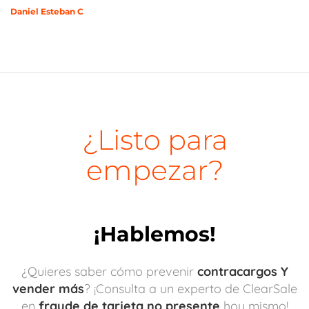
Daniel Esteban C
¿Listo para
empezar?
¡Hablemos!
¿Quieres saber cómo prevenir
contracargos Y
vender más
? ¡Consulta a un experto de ClearSale
en
fraude de tarjeta no presente
hoy mismo!