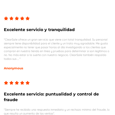
Excelente servicio y tranquilidad
"ClearSale ofrece un gran servicio que viene con total tranquilidad. Su personal
siempre tiene disponibilidad para el cliente y un trato muy agradable. Me gusta
especialmente no tener que pasar horas al día investigando a los clientes que
compran en nuestra tienda en línea y pruebas para determinar si son legítimos o
no. No más estar a la suerte con nuestro negocio. ClearSale también respalda
todos sus ... "
Anonymous
Excelente servicio: puntualidad y control de
fraude
"Siempre he recibido una respuesta inmediata y un rechazo mínimo del fraude, lo
que resulta un aumento de las ventas".