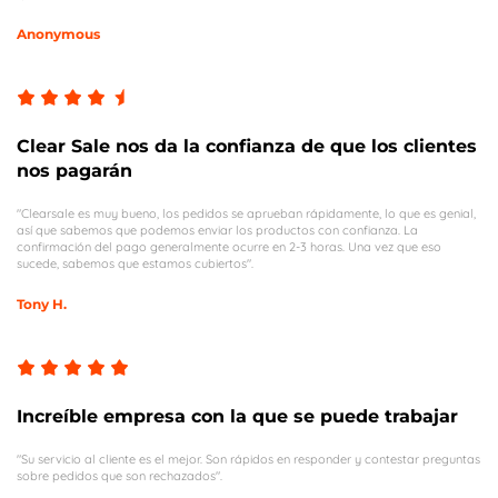
Anonymous
Clear Sale nos da la confianza de que los clientes
nos pagarán
"Clearsale es muy bueno, los pedidos se aprueban rápidamente, lo que es genial,
así que sabemos que podemos enviar los productos con confianza. La
confirmación del pago generalmente ocurre en 2-3 horas. Una vez que eso
sucede, sabemos que estamos cubiertos".
Tony H.
Increíble empresa con la que se puede trabajar
"Su servicio al cliente es el mejor. Son rápidos en responder y contestar preguntas
sobre pedidos que son rechazados".